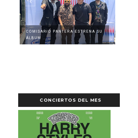
COMISARIO PANTERA ESTRENA SU
ANGIN
ÁLBUM ...
CANAD
CONCIERTOS DEL MES