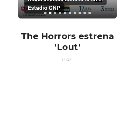
Estadio GNP
202
The Horrors estrena
'Lout'
16:32