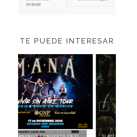
reciente
TE PUEDE INTERESAR
EL
SLAYER ANUNCIA CONCIERTO EN
SCOR