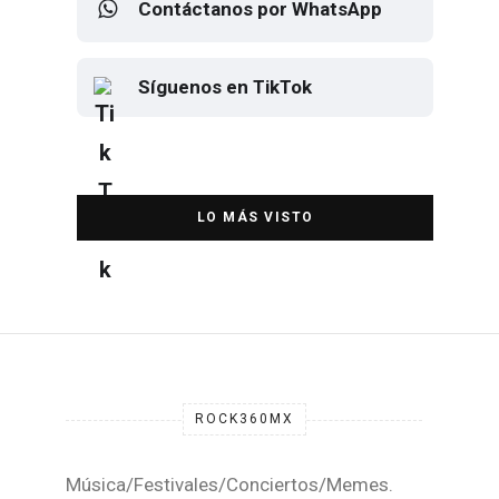
Contáctanos por WhatsApp
Síguenos en TikTok
Elton John regresa a CDMX para
despedirse en el Estadio Banorte
DESTACADA
ROCK360MX
Música/Festivales/Conciertos/Memes.