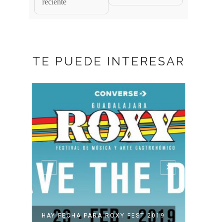
reciente
TE PUEDE INTERESAR
O
HAY FECHA PARA ROXY FEST 2019
SE A