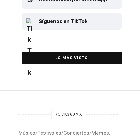
Síguenos en TikTok
Elton John regresa a CDMX para
despedirse en el Estadio Banorte
DESTACADA
ROCK360MX
Música/Festivales/Conciertos/Memes.