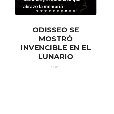
abrazó la memoria
sus 
ODISSEO SE
MOSTRÓ
INVENCIBLE EN EL
LUNARIO
17:07