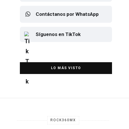
Contáctanos por WhatsApp
Síguenos en TikTok
Elton John regresa a CDMX para
despedirse en el Estadio Banorte
DESTACADA
ROCK360MX