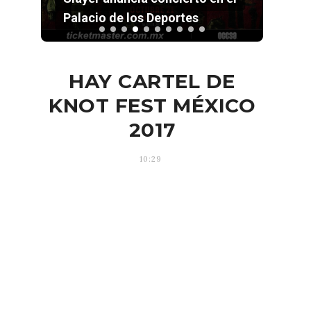
Palacio de los Deportes
la p
HAY CARTEL DE
KNOT FEST MÉXICO
2017
10:29