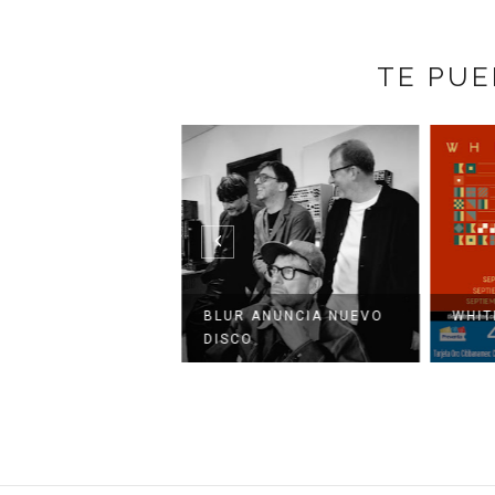
TE PUE
EÓN ROCOCÓ EN
BLUR ANUNCIA NUEVO
WHIT
E BICENTENAR...
DISCO