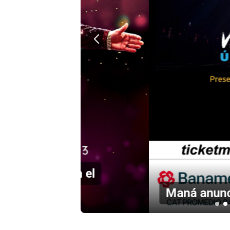
en el
Maná anuncia concierto