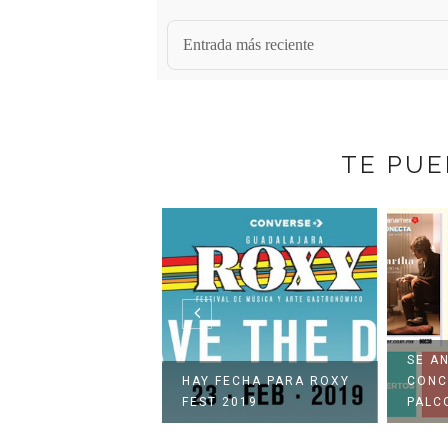
Entrada más reciente
TE PUE
SE A
NDA! EN CIUDAD
HAY FECHA PARA ROXY
CONC
ÉXICO
FEST 2019
PALCO