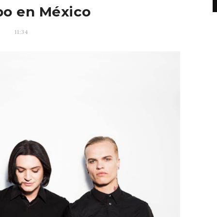
bo en México
11:34