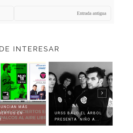
Entrada antigua
DE INTERESAR
NUNCIAN MÁS
IERTOS EN
URSS BAJO EL ÁRBOL
EVAN
...
PRESENTA 'NIÑO A...
TEAT