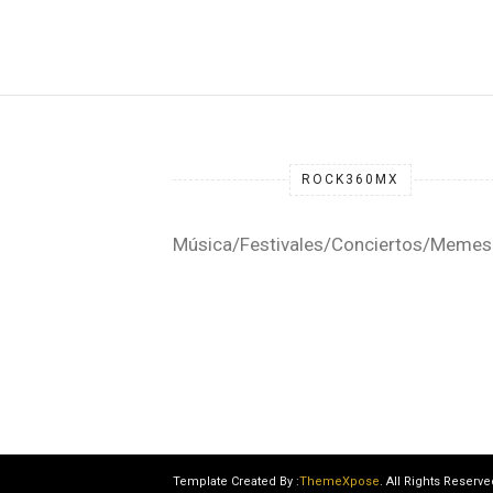
ROCK360MX
Música/Festivales/Conciertos/Memes
Template Created By :
ThemeXpose
. All Rights Reserve