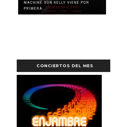
MACHINE GUN KELLY VIENE POR
HAYLE
PRIMERA...
COMO 
CONCIERTOS DEL MES