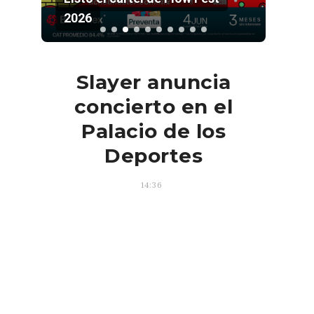
2026
Pala
Slayer anuncia
concierto en el
Palacio de los
Deportes
14:36