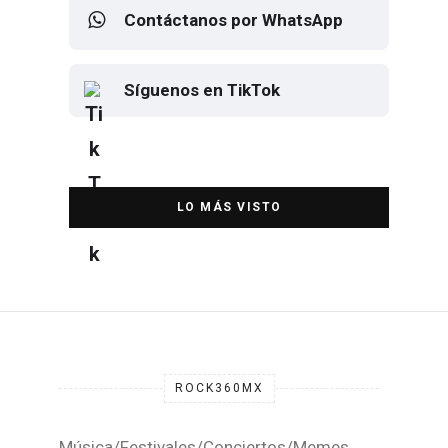
Contáctanos por WhatsApp
Síguenos en TikTok
Elton John regresa a CDMX para
despedirse en el Estadio Banorte
DESTACADA
ROCK360MX
Música/Festivales/Conciertos/Memes.