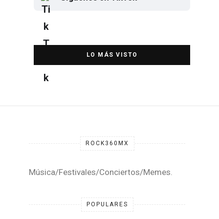
Elton John regresa a CDMX para
despedirse en el Estadio Banorte
DESTACADA
ROCK360MX
Música/Festivales/Conciertos/Memes.
POPULARES