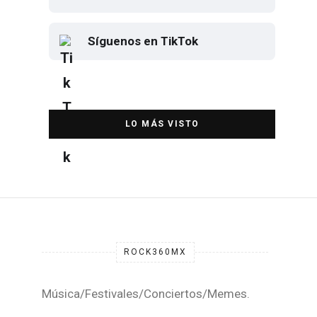
Síguenos en TikTok
Elton John regresa a CDMX para
despedirse en el Estadio Banorte
DESTACADA
ROCK360MX
Música/Festivales/Conciertos/Memes.