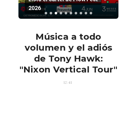
026
Palacio de los De
Música a todo
volumen y el adiós
de Tony Hawk:
"Nixon Vertical Tour"
12:41