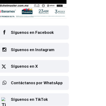
Síguenos en Facebook
Síguenos en Instagram
Síguenos en X
stival Emblema 2026: Pop tan diverso co
Contáctanos por WhatsApp
ores del arcoíris
Elton John regresa a CDMX
Síguenos en TikTok
para despedirse en el Estadio