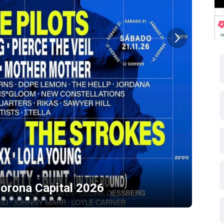
Fe
Corona Capital 2026
col