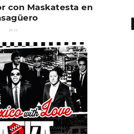
or con Maskatesta en
asagüero
10:21