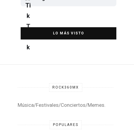
Elton John regresa a CDMX para
despedirse en el Estadio Banorte
DESTACADA
ROCK360MX
Música/Festivales/Conciertos/Memes.
POPULARES