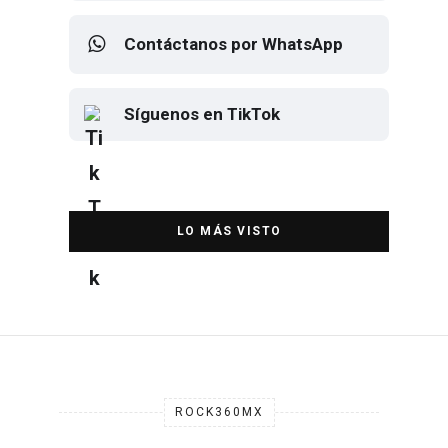
Contáctanos por WhatsApp
Síguenos en TikTok
Elton John regresa a CDMX para
despedirse en el Estadio Banorte
DESTACADA
ROCK360MX