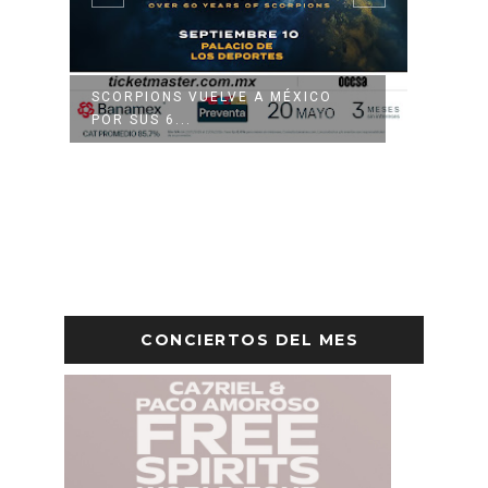
N
SCORPIONS VUELVE A MÉXICO
MACHI
POR SUS 6...
PRIME
CONCIERTOS DEL MES