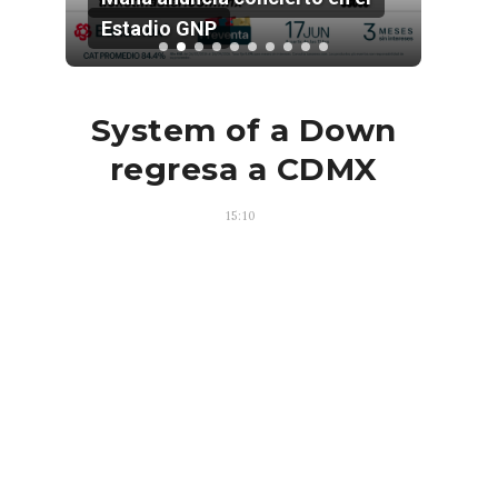
Estadio GNP
202
System of a Down
regresa a CDMX
15:10