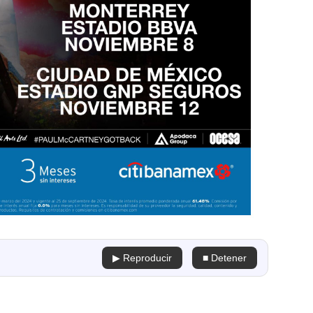
▶ Reproducir
■ Detener