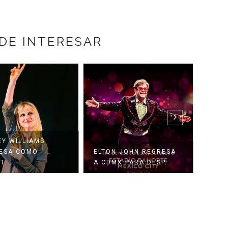
DE INTERESAR
EY WILLIAMS
MANÁ
ESA COMO
ELTON JOHN REGRESA
CONC
T...
A CDMX PARA DESP...
ESTAD