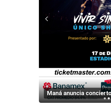
en el
Maná anuncia concierto