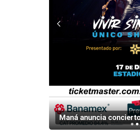
en el
Maná anuncia concierto