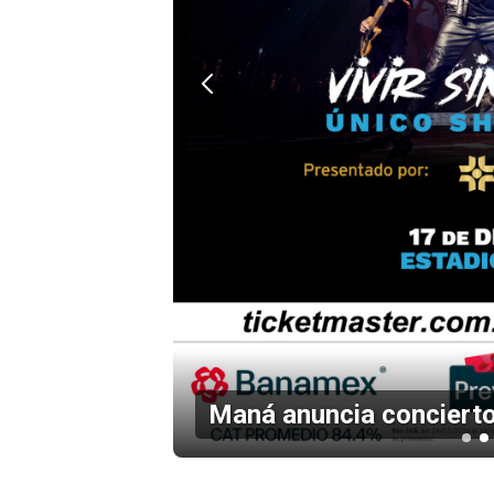
en el
Maná anuncia concierto