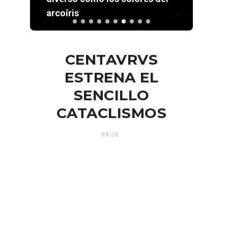
arcoíris
abra
CENTAVRVS
ESTRENA EL
SENCILLO
CATACLISMOS
08:26