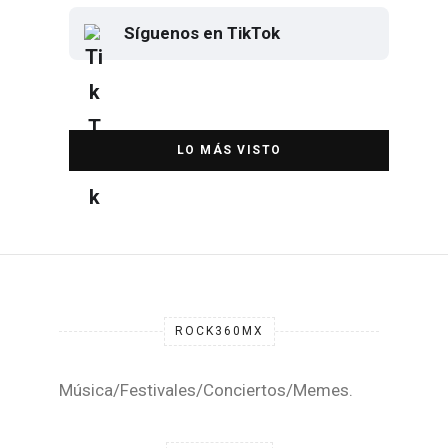
Síguenos en TikTok
Elton John regresa a CDMX para
despedirse en el Estadio Banorte
DESTACADA
ROCK360MX
Música/Festivales/Conciertos/Memes.