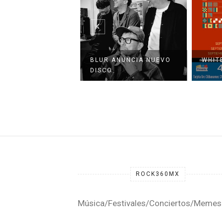
SE A
 ANUNCIA NUEVO
WHITE LIES EN MÉXICO
CONC
O
PALCO
ROCK360MX
Música/Festivales/Conciertos/Memes