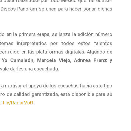
e desarrollándose por todo México que merece ser
y Discos Panoram se unen para hacer sonar dichas
ndo en la primera etapa, se lanza la edición número
emas interpretados por todos estos talentos
er ruido en las plataformas digitales. Algunos de
, Yo Camaleón, Marcela Viejo, Adnrea Franz y
 vale darles una escuchada.
ra motivar el apoyo de los escuchas hacia este tipo
ero de calidad garantizada, está disponible para su
/bit.ly/RadarVol1
.