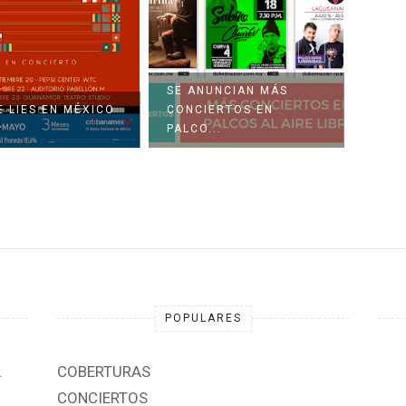
NUNCIAN MÁS
IERTOS EN
FESTIVAL CATRINA VA
YA H
...
CON TODO
VIVE
POPULARES
.
COBERTURAS
CONCIERTOS