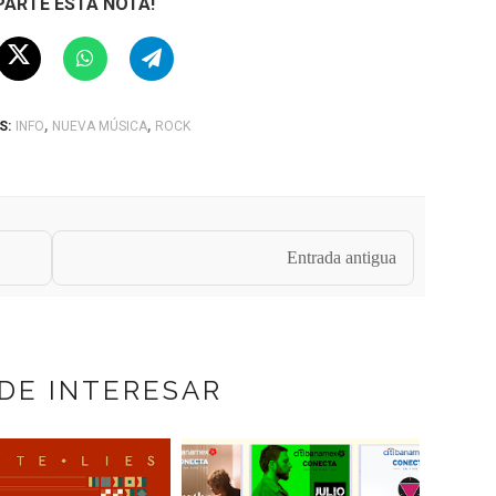
ARTE ESTA NOTA!
,
,
S:
INFO
NUEVA MÚSICA
ROCK
Entrada antigua
DE INTERESAR