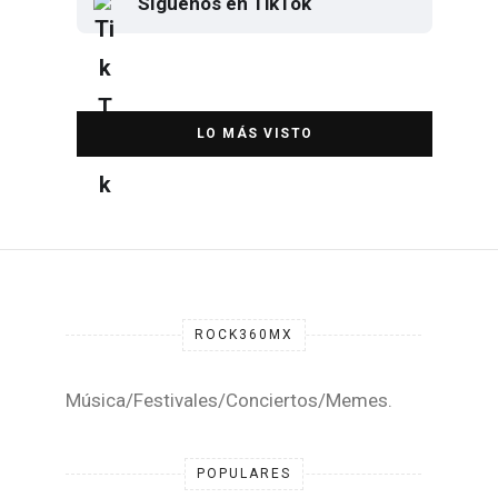
Síguenos en TikTok
Elton John regresa a CDMX para
despedirse en el Estadio Banorte
DESTACADA
ROCK360MX
Música/Festivales/Conciertos/Memes.
POPULARES