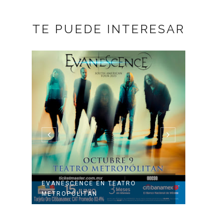
TE PUEDE INTERESAR
A
EVANESCENCE EN TEATRO
GHOST
METROPÓLITAN
LOS D