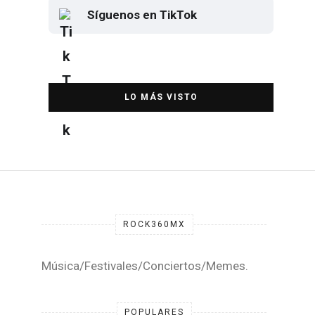
Síguenos en TikTok
Elton John regresa a CDMX para
despedirse en el Estadio Banorte
DESTACADA
ROCK360MX
Música/Festivales/Conciertos/Memes.
POPULARES