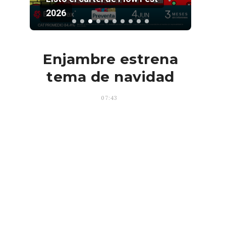
2026
Pala
Enjambre estrena
tema de navidad
07:43