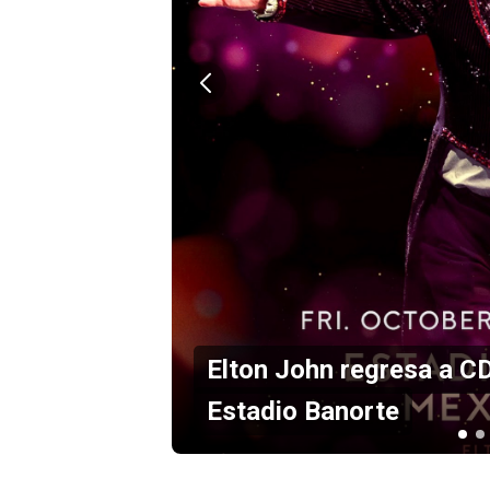
se en el
Maná anuncia concie