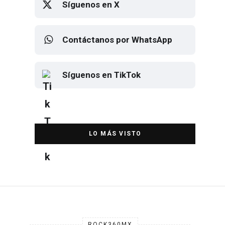
Contáctanos por WhatsApp
Síguenos en TikTok
Elton John regresa a CDMX para
despedirse en el Estadio Banorte
DESTACADA
ROCK360MX