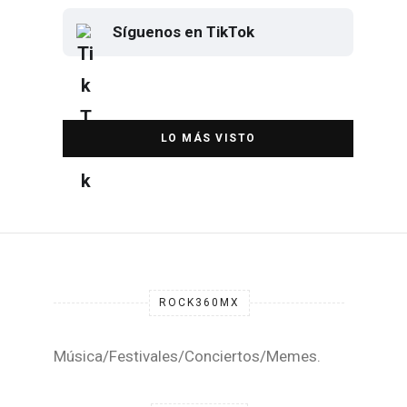
Síguenos en TikTok
Elton John regresa a CDMX para
despedirse en el Estadio Banorte
DESTACADA
ROCK360MX
Música/Festivales/Conciertos/Memes.