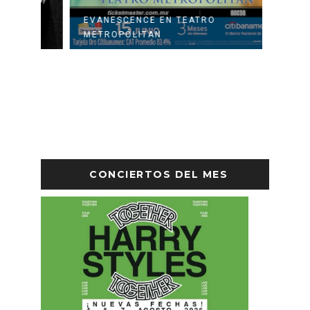
EVANESCENCE EN TEATRO
GHOST
METROPÓLITAN
LOS D
CONCIERTOS DEL MES