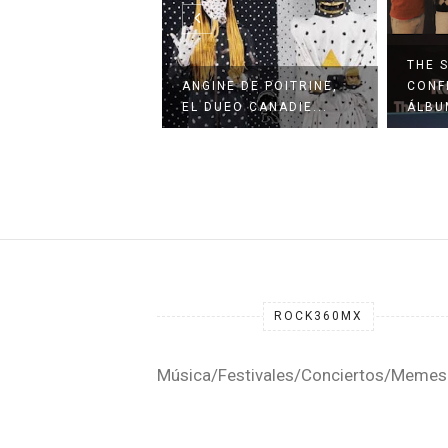
THE 
SARIO PANTERA
ANGINE DE POITRINE,
CONF
NA SU ÁLBUM ...
EL DUEO CANADIE...
ÁLBUM
ROCK360MX
Música/Festivales/Conciertos/Memes