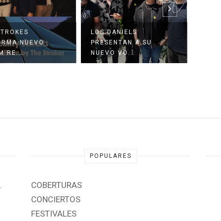
STROKES
LOS DANIELS
IRMA NUEVO
PRESENTAN A SU
EVAN
 RE...
NUEVO VO...
TEAT
POPULARES
.
COBERTURAS
CONCIERTOS
FESTIVALES