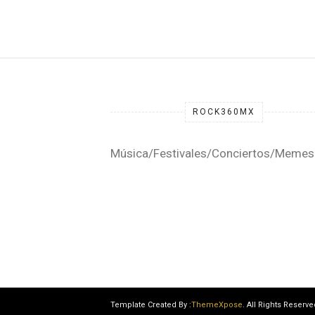
ROCK360MX
Música/Festivales/Conciertos/Memes
Template Created By :
ThemeXpose
. All Rights Reserve