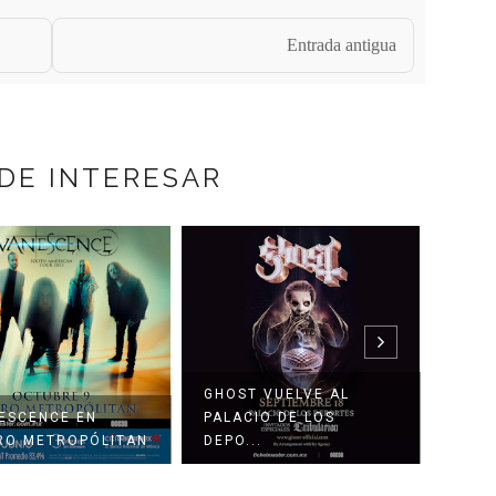
Entrada antigua
DE INTERESAR
T VUELVE AL
ENRIQUE BUNBURY
CIO DE LOS
REGRESA CON NUEVO
PANT
..
D...
PARQ