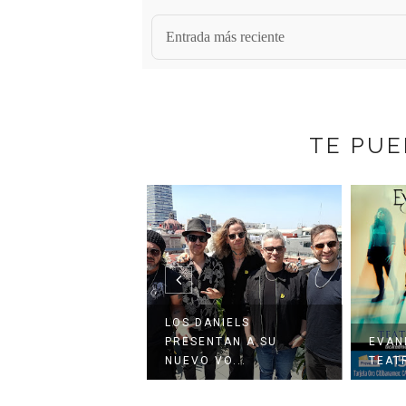
Entrada más reciente
TE PUE
ANIELS
GHOS
ENTAN A SU
EVANESCENCE EN
PALA
 VO...
TEATRO METROPÓLITAN
DEPO.