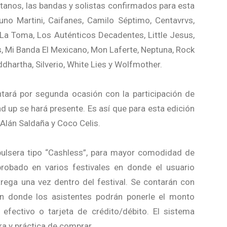
etanos, las bandas y solistas confirmados para esta
uno Martini, Caifanes, Camilo Séptimo, Centavrvs,
l, La Toma, Los Auténticos Decadentes, Little Jesus,
 Mi Banda El Mexicano, Mon Laferte, Neptuna, Rock
iddhartha, Silverio, White Lies y Wolfmother.
ará por segunda ocasión con la participación de
 up se hará presente. Es así que para esta edición
 Alán Saldaña y Coco Celis.
 pulsera tipo “Cashless”, para mayor comodidad de
probado en varios festivales en donde el usuario
rega una vez dentro del festival. Se contarán con
en donde los asistentes podrán ponerle el monto
fectivo o tarjeta de crédito/débito. El sistema
ra y práctica de comprar.