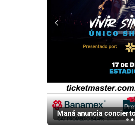
en el
Maná anuncia concierto