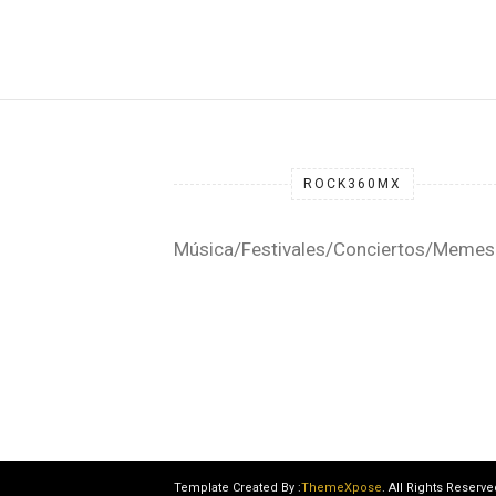
ROCK360MX
Música/Festivales/Conciertos/Memes
Template Created By :
ThemeXpose
. All Rights Reserve