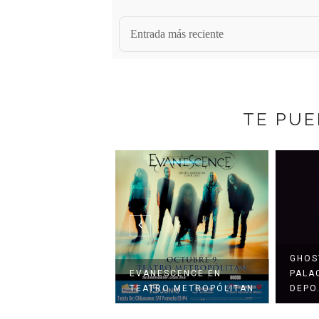
Entrada más reciente
TE PUE
ANIELS
GHOS
ENTAN A SU
EVANESCENCE EN
PALA
 VO...
TEATRO METROPÓLITAN
DEPO.