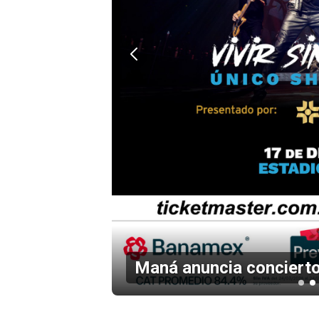
en el
Maná anuncia concierto