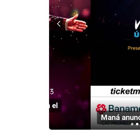
en el
Maná anuncia concierto