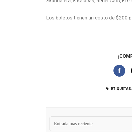
Skandalera, 8 Kalacas, Rebel Cats, El Gr
Los boletos tienen un costo de $200 pe
¡COMP
ETIQUETAS:
Entrada más reciente