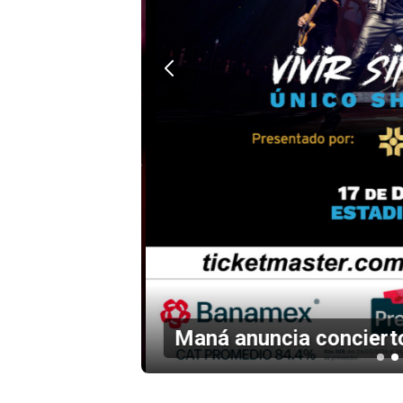
en el
Maná anuncia concierto