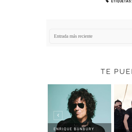
ETIQUETAS:
Entrada más reciente
TE PUE
T VUELVE AL
ENRIQUE BUNBURY