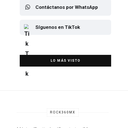
Contáctanos por WhatsApp
Síguenos en TikTok
Elton John regresa a CDMX para
despedirse en el Estadio Banorte
DESTACADA
ROCK360MX