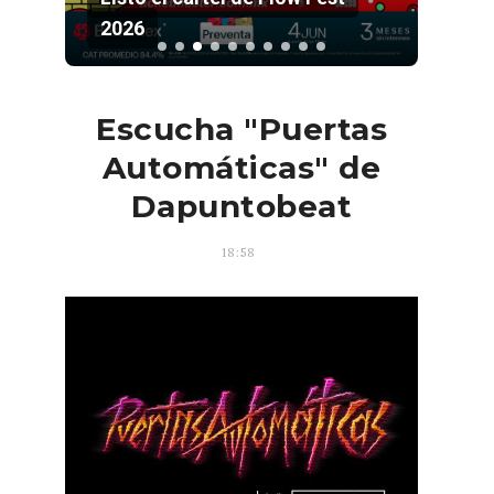
2026
Pala
Escucha "Puertas
Automáticas" de
Dapuntobeat
18:58