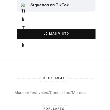
Síguenos en TikTok
Elton John regresa a CDMX para
despedirse en el Estadio Banorte
DESTACADA
ROCK360MX
Música/Festivales/Conciertos/Memes.
POPULARES