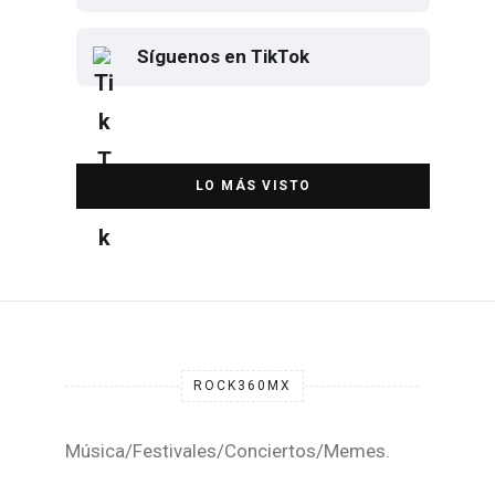
Contáctanos por WhatsApp
Síguenos en TikTok
Elton John regresa a CDMX para
despedirse en el Estadio Banorte
DESTACADA
ROCK360MX