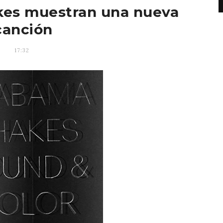
kes muestran una nueva
canción
17:32