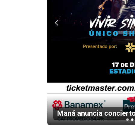
en el
Maná anuncia concierto