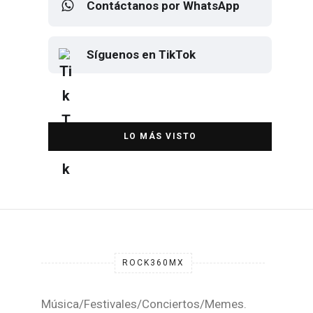
Contáctanos por WhatsApp
Síguenos en TikTok
Elton John regresa a CDMX para
despedirse en el Estadio Banorte
DESTACADA
ROCK360MX
Música/Festivales/Conciertos/Memes.