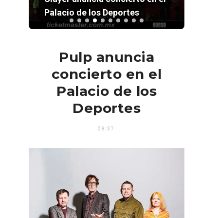
Palacio de los Deportes
la p
Pulp anuncia
concierto en el
Palacio de los
Deportes
08:37