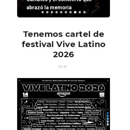
abrazó la memoria
sus 
Tenemos cartel de
festival Vive Latino
2026
19:43