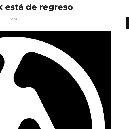
k está de regreso
16:24