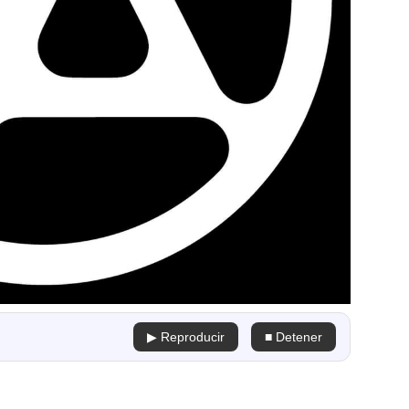
▶ Reproducir
■ Detener