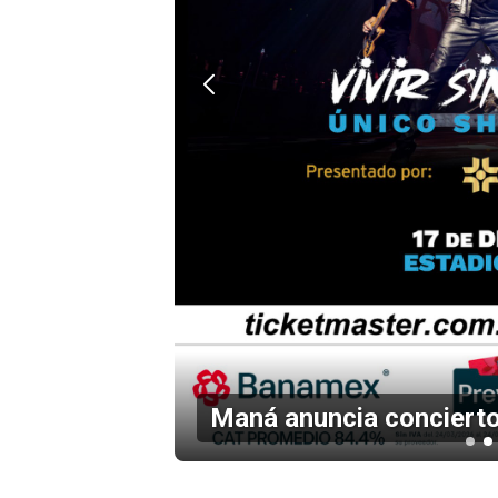
en el
Maná anuncia concierto