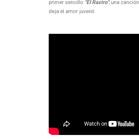
primer sencillo
"El Rastro"
, una canció
deja el amor juvenil.