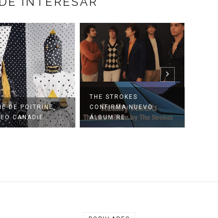
DE INTERESAR
STROKES
LOS DANIELS
IRMA NUEVO
PRESENTAN A SU
EVAN
 RE...
NUEVO VO...
TEAT