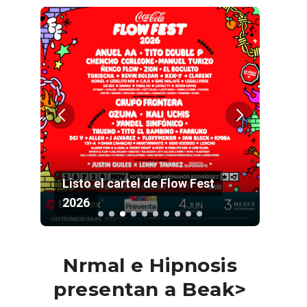
el
Listo el cartel de Flow Fest
Slay
2026
Pala
Nrmal e Hipnosis
presentan a Beak>