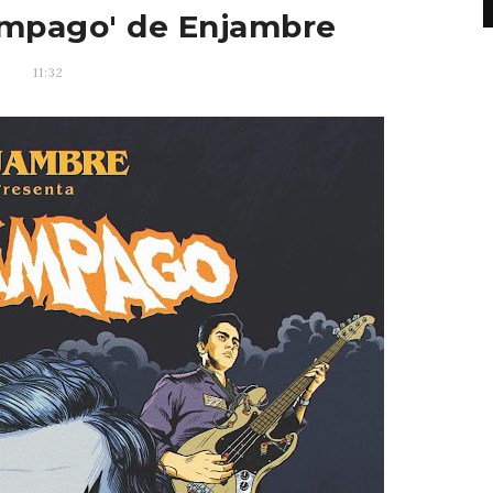
ámpago' de Enjambre
11:32