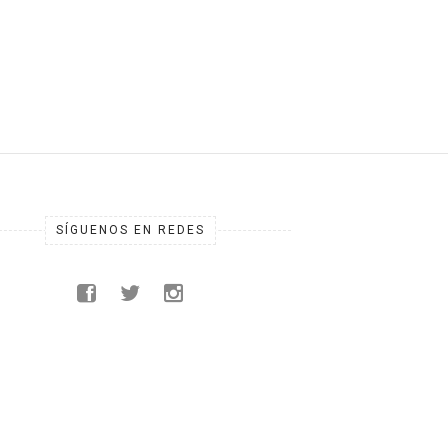
.
OSBOURNE Y BLACK S...
D...
SÍGUENOS EN REDES