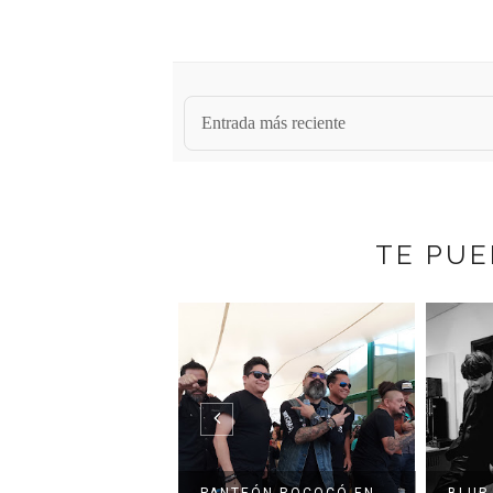
Entrada más reciente
TE PUE
QUE BUNBURY
ESA CON NUEVO
PANTEÓN ROCOCÓ EN
BLUR