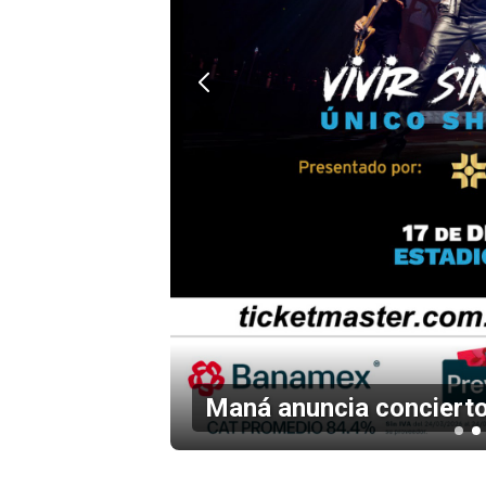
en el
Maná anuncia concierto