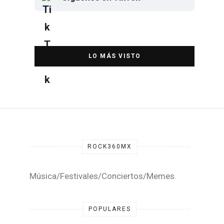
Elton John regresa a CDMX para
despedirse en el Estadio Banorte
DESTACADA
ROCK360MX
Música/Festivales/Conciertos/Memes.
POPULARES