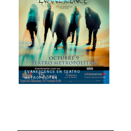
A
EVANESCENCE EN TEATRO
GHOST
METROPÓLITAN
LOS D