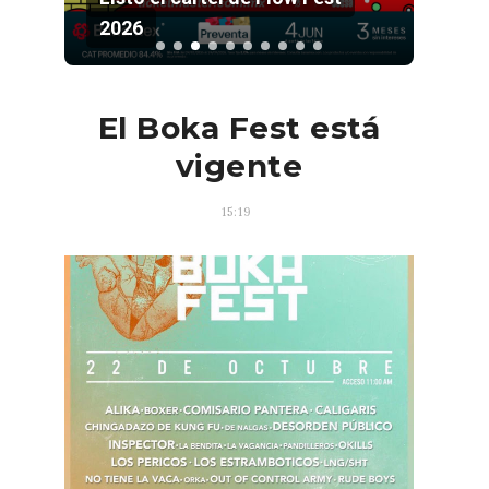
2026
Pala
El Boka Fest está
vigente
15:19