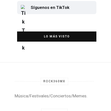
Síguenos en TikTok
Elton John regresa a CDMX para
despedirse en el Estadio Banorte
DESTACADA
ROCK360MX
Música/Festivales/Conciertos/Memes.