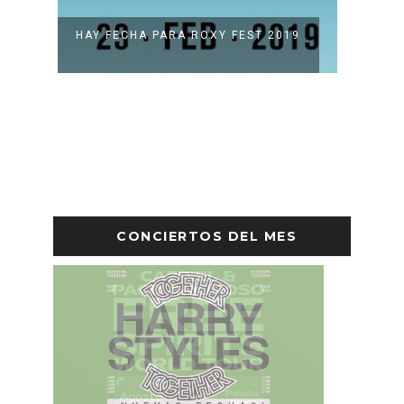
O
HAY FECHA PARA ROXY FEST 2019
SE A
EN PA
CONCIERTOS DEL MES