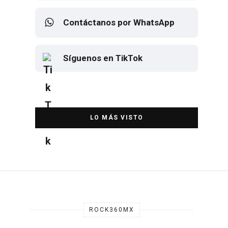
Contáctanos por WhatsApp
Síguenos en TikTok
Elton John regresa a CDMX para
despedirse en el Estadio Banorte
DESTACADA
ROCK360MX