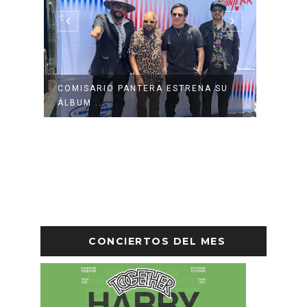
COMISARIO PANTERA ESTRENA SU
ANGIN
ÁLBUM ...
CANAD
CONCIERTOS DEL MES