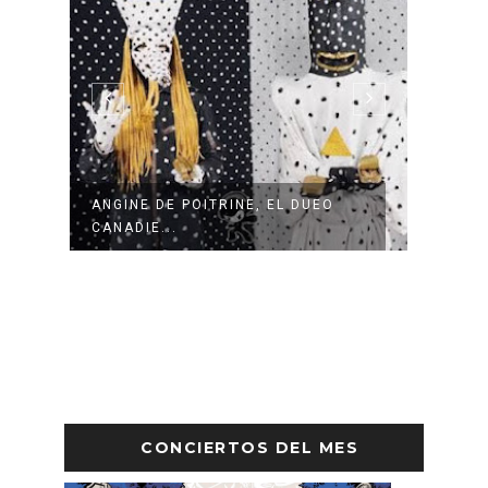
SU
ANGINE DE POITRINE, EL DUEO
THE 
CANADIE...
ÁLBUM
CONCIERTOS DEL MES